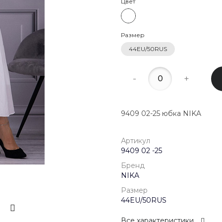
Цвет
22:00
8 (800) 20
Размер
г. Красногор
Школьная, д
44EU/50RUS
Пн-Пт 09:00 
Сб-Вс Выход
-
+
9409 02-25 юбка NIKA
Артикул
9409 02 -25
Бренд
NIKA
Размер
44EU/50RUS
Все характеристики