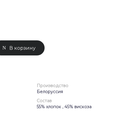
0-71-04
ск, Улица
ом 93к2
- 18:00
ной
В корзину
Производство
Белоруссия
Состав
55% хлопок , 45% вискоза