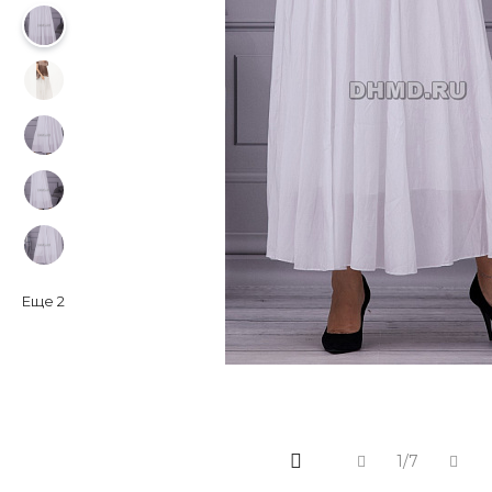
Еще
2
1/7