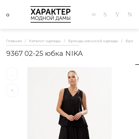
Главная
/
Каталог одежды
/
Бренды женской одежды
/
Бренд
9367 02-25 юбка NIKA