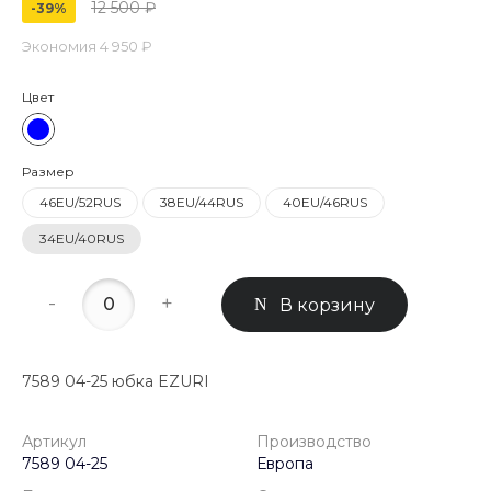
12 500 ₽
-39%
Экономия
4 950 ₽
Цвет
Размер
46EU/52RUS
38EU/44RUS
40EU/46RUS
34EU/40RUS
-
+
В корзину
7589 04-25 юбка EZURI
Артикул
Производство
7589 04-25
Европа