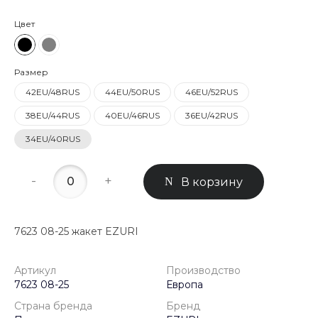
Цвет
Размер
42EU/48RUS
44EU/50RUS
46EU/52RUS
38EU/44RUS
40EU/46RUS
36EU/42RUS
34EU/40RUS
-
+
В корзину
7623 08-25 жакет EZURI
Артикул
Производство
7623 08-25
Европа
Страна бренда
Бренд