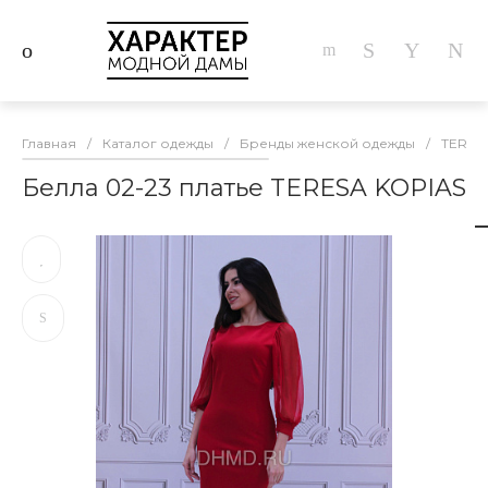
Главная
/
Каталог одежды
/
Бренды женской одежды
/
TERES
Белла 02-23 платье TERESA KOPIAS