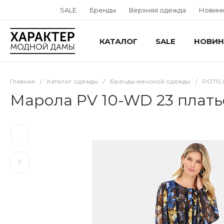
SALE
Бренды
Верхняя одежда
Новин
КАТАЛОГ
SALE
НОВИН
Главная
/
Каталог одежды
/
Бренды женской одежды
/
POTIS
Марола PV 10-WD 23 плат