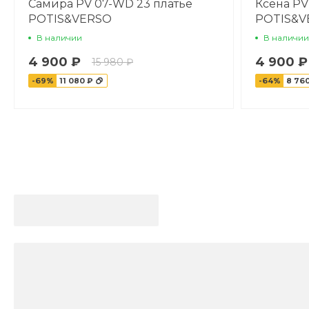
Самира PV 07-WD 23 платье
Ксена PV
POTIS&VERSO
POTIS&V
В наличии
В наличии
4 900 ₽
4 900 ₽
15 980 ₽
-69%
11 080 ₽
-64%
8 76