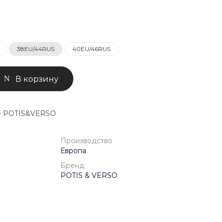
0-71-04
ск, Улица
ом 93к2
38EU/44RUS
40EU/46RUS
- 18:00
ной
В корзину
ье POTIS&VERSO
Производство
Европа
Бренд
POTIS & VERSO