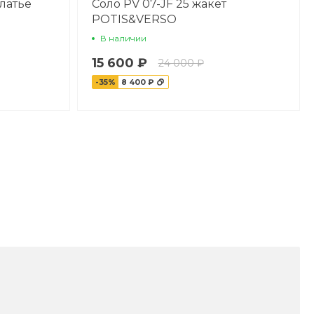
латье
Соло PV 07-JF 25 жакет
POTIS&VERSO
В наличии
15 600 ₽
24 000 ₽
-35%
8 400 ₽