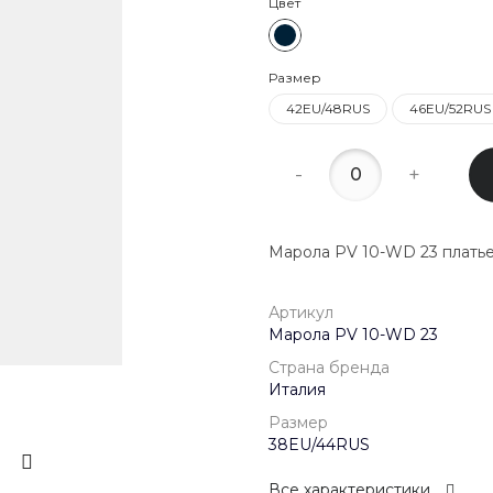
Цвет
22:00
8 (800) 20
Размер
г. Красногор
Школьная, д
42EU/48RUS
46EU/52RUS
Пн-Пт 09:00 
Сб-Вс Выход
-
+
Марола PV 10-WD 23 плат
Артикул
Марола PV 10-WD 23
Страна бренда
Италия
Размер
38EU/44RUS
Все характеристики