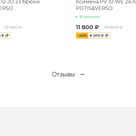
 12-JD 23 брюки
Ксимена PV 10-WE 24 п
ERSO
POTIS&VERSO
В наличии
11 800 ₽
13 660 ₽
19 800 ₽
0 ₽
-40%
8 000 ₽
Отзывы