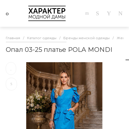
Главная
/
Каталог одежды
/
Бренды женской одежды
/
Женска
Опал 03-25 платье POLA MONDI