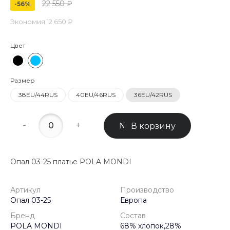
22 550 ₽
-56%
Экономия
12 650 ₽
Цвет
Размер
38EU/44RUS
40EU/46RUS
36EU/42RUS
-
+
В корзину
Опал 03-25 платье POLA MONDI
Артикул
Производство
Опал 03-25
Европа
Бренд
Состав
POLA MONDI
68% хлопок,28%