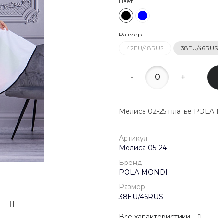
Цвет
22:00
8 (800) 20
Размер
г. Красногор
Школьная, д
42EU/48RUS
38EU/46RUS
Пн-Пт 09:00 
Сб-Вс Выход
-
+
Мелиса 02-25 платье POLA
Артикул
Мелиса 05-24
Бренд
POLA MONDI
Размер
38EU/46RUS
Все характеристики