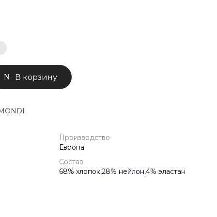
0-71-04
ск, Улица
ом 93к2
- 18:00
ной
В корзину
 MONDI
Производство
Европа
Состав
68% хлопок,28% нейлон,4% эластан