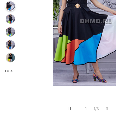
Еще
1
1/6