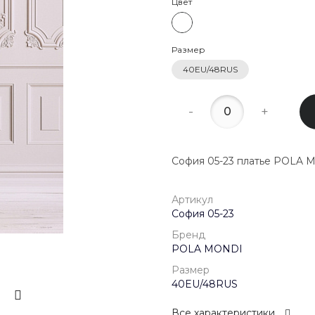
Цвет
22:00
8 (800) 20
Размер
г. Красногор
Школьная, д
40EU/48RUS
Пн-Пт 09:00 
Сб-Вс Выход
-
+
София 05-23 платье POLA 
Артикул
София 05-23
Бренд
POLA MONDI
Размер
40EU/48RUS
Все характеристики