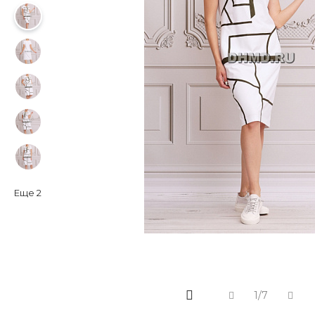
Еще
2
1/7