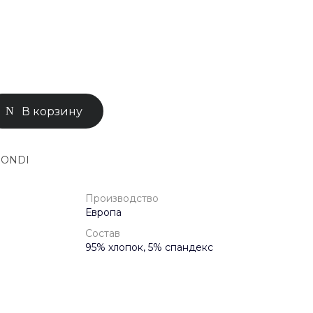
0-71-04
ск, Улица
ом 93к2
- 18:00
ной
В корзину
MONDI
Производство
Европа
Состав
95% хлопок, 5% спандекс