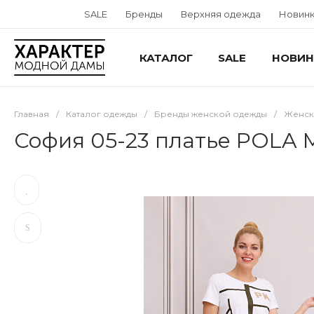
SALE
Бренды
Верхняя одежда
Новин
КАТАЛОГ
SALE
НОВИН
Главная
/
Каталог одежды
/
Бренды женской одежды
/
Женска
София 05-23 платье POLA