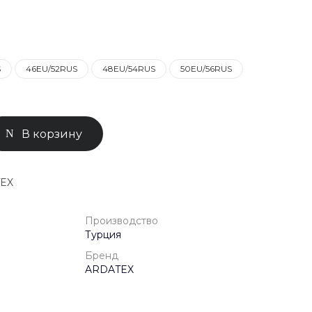
0-71-04
ск, Улица
ом 93к2
S
46EU/52RUS
48EU/54RUS
50EU/56RUS
- 18:00
ной
В корзину
TEX
Производство
Турция
Бренд
ARDATEX