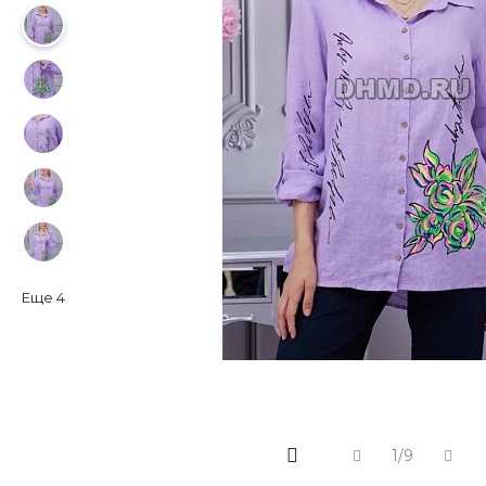
Еще
4
1/9