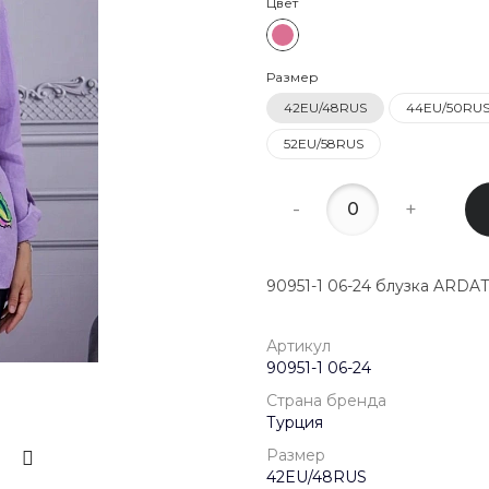
Цвет
22:00
8 (800) 20
Размер
г. Красногор
Школьная, д
42EU/48RUS
44EU/50RU
Пн-Пт 09:00 
52EU/58RUS
Сб-Вс Выход
-
+
90951-1 06-24 блузка ARDA
Артикул
90951-1 06-24
Страна бренда
Турция
Размер
42EU/48RUS