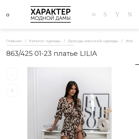
Главная
/
Каталог одежды
/
Бренды женской одежды
/
Женска
863/425 01-23 платье LILIA