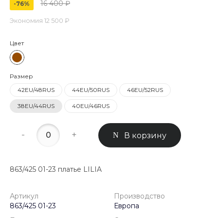
16 400 ₽
-76%
Экономия
12 500 ₽
Цвет
Размер
42EU/48RUS
44EU/50RUS
46EU/52RUS
38EU/44RUS
40EU/46RUS
-
+
В корзину
863/425 01-23 платье LILIA
Артикул
Производство
863/425 01-23
Европа