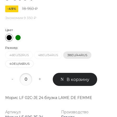
18 950 ₽
-49%
Экономия
9 350 ₽
Цвет
Размер
46EU/52RUS
48EU/54RUS
38EU/44RUS
40EU/46RUS
-
+
В корзину
Морис LF 02C-JE 24 блузка LAME DE FEMME
Артикул
Производство