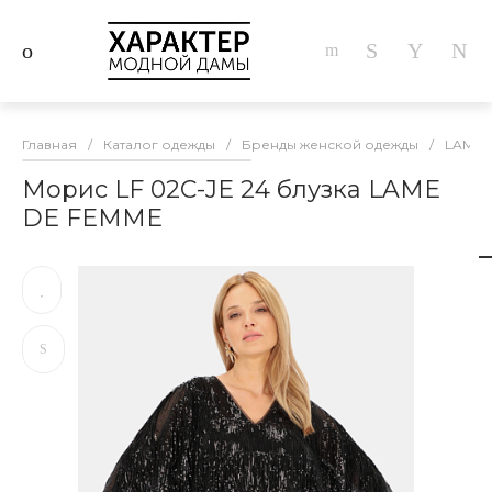
Главная
/
Каталог одежды
/
Бренды женской одежды
/
LAME 
Морис LF 02C-JE 24 блузка LAME
DE FEMME