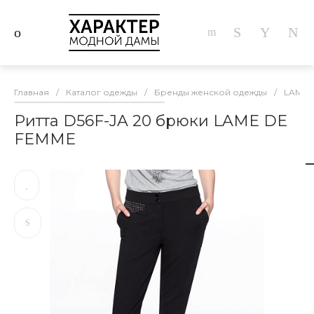
Главная
/
Каталог одежды
/
Бренды женской одежды
/
LAME 
Ритта D56F-JA 20 брюки LAME DE
FEMME