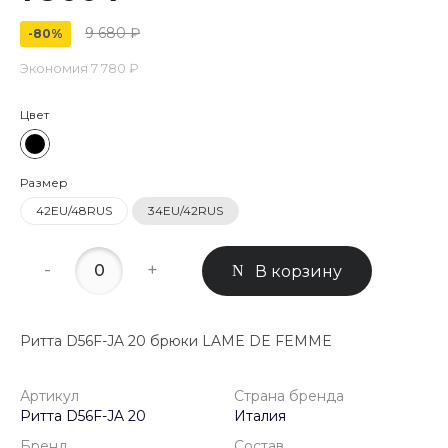
9 680 ₽
-80%
Экономия
7 780 ₽
Цвет
Размер
42EU/48RUS
34EU/42RUS
-
+
В корзину
Ритта D56F-JA 20 брюки LAME DE FEMME
Артикул
Страна бренда
Ритта D56F-JA 20
Италия
Бренд
Состав