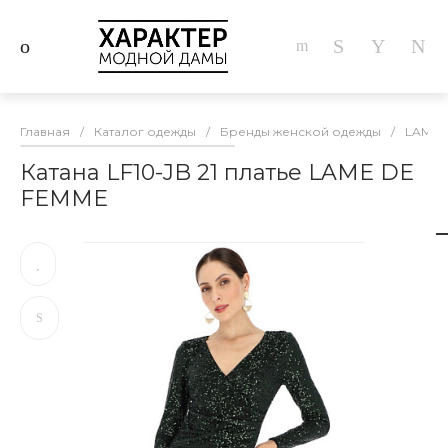
Главная
/
Каталог одежды
/
Бренды женской одежды
/
LAME 
Катана LF10-JB 21 платье LAME DE
FEMME