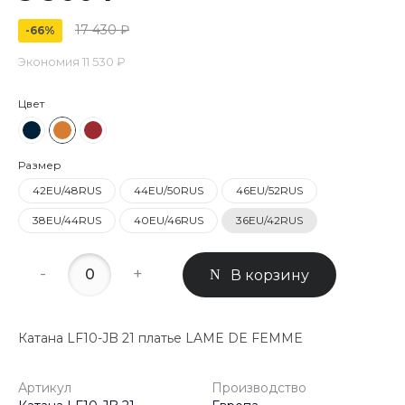
17 430 ₽
-66%
Экономия
11 530 ₽
Цвет
Размер
42EU/48RUS
44EU/50RUS
46EU/52RUS
38EU/44RUS
40EU/46RUS
36EU/42RUS
-
+
В корзину
Катана LF10-JB 21 платье LAME DE FEMME
Артикул
Производство