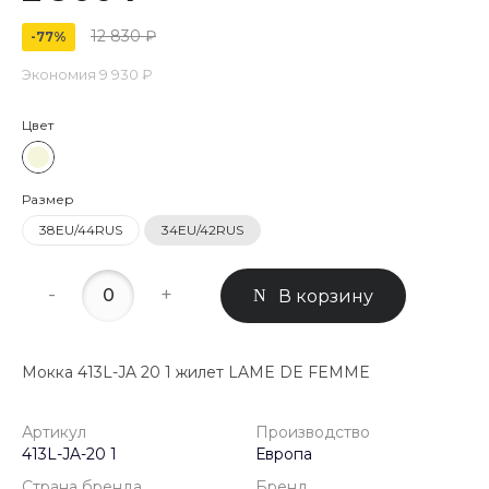
12 830 ₽
-77%
Экономия
9 930 ₽
Цвет
Размер
38EU/44RUS
34EU/42RUS
-
+
В корзину
Мокка 413L-JA 20 1 жилет LAME DE FEMME
Артикул
Производство
413L-JA-20 1
Европа
Страна бренда
Бренд