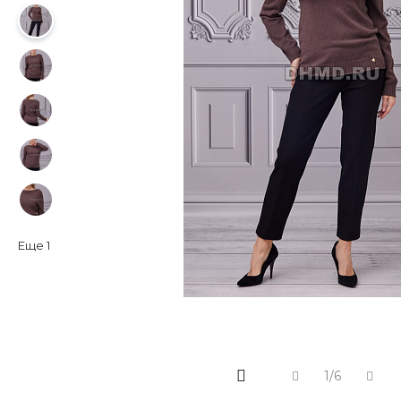
Еще
1
1/6