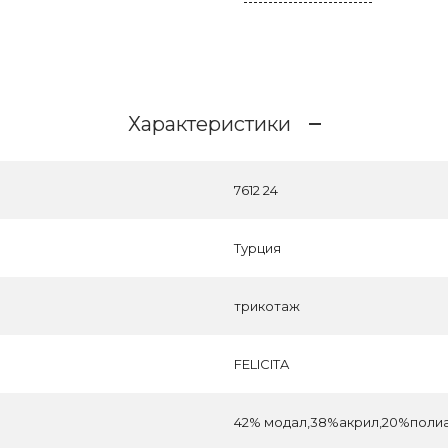
Характеристики
7612 24
Турция
трикотаж
FELICITA
42% модал,38%акрил,20%поли