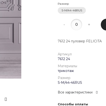
22:00
Размер
S-M/44-46RUS
8 (800) 20
г. Красногор
Школьная, д
-
+
Пн-Пт 09:00 
Сб-Вс Выход
7612 24 пуловер FELICITA
Артикул
7612 24
Материалы
трикотаж
Размер
S-M/44-46RUS
Все характеристики
Способы оплаты