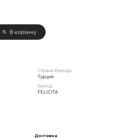
0-71-04
ск, Улица
ом 93к2
В корзину
- 18:00
ной
Страна бренда
Турция
Бренд
FELICITA
Доставка