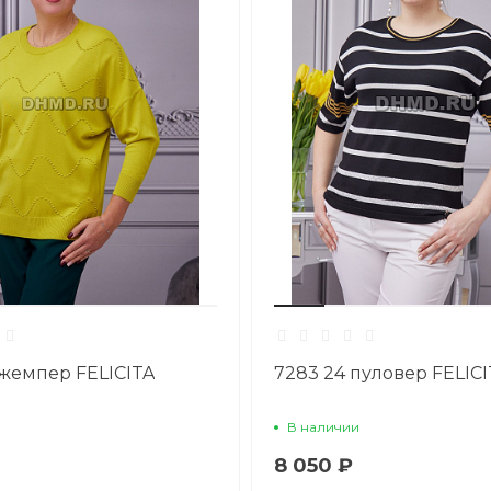
джемпер FELICITA
7283 24 пуловер FELICI
В наличии
8 050 ₽