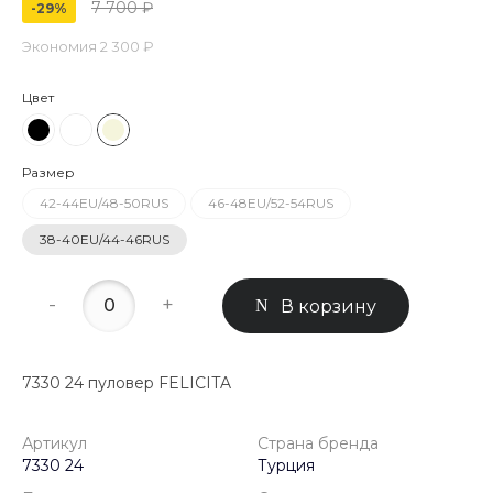
7 700 ₽
-29%
Экономия
2 300 ₽
Цвет
Размер
42-44EU/48-50RUS
46-48EU/52-54RUS
38-40EU/44-46RUS
-
+
В корзину
7330 24 пуловер FELICITA
Артикул
Страна бренда
7330 24
Турция