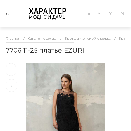
Главная
/
Каталог одежды
/
Бренды женской одежды
/
Бренд
7706 11-25 платье EZURI