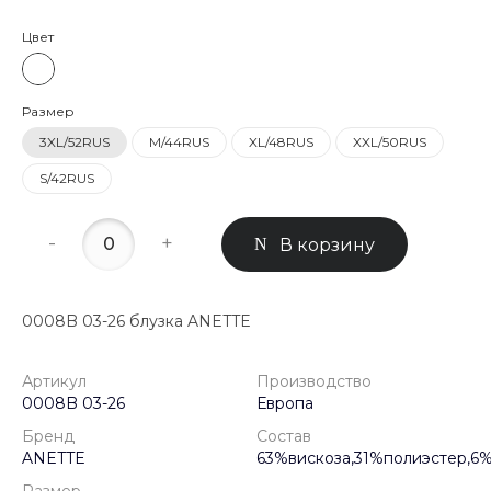
Цвет
Размер
3XL/52RUS
M/44RUS
XL/48RUS
XXL/50RUS
S/42RUS
-
+
В корзину
0008B 03-26 блузка ANETTE
Артикул
Производство
0008B 03-26
Европа
Бренд
Состав
ANETTE
63%вискоза,31%полиэстер,6
Размер