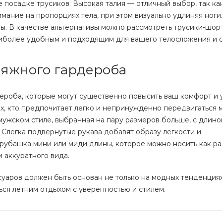
посадке трусиков. Высокая талия — отличный выбор, так ка
имание на пропорциях тела, при этом визуально удлиняя ноги
. В качестве альтернативы можно рассмотреть трусики-шор
наиболее удобным и подходящим для вашего телосложения и с
яжного гардероба
ероба, которые могут существенно повысить ваш комфорт и 
х, кто предпочитает легко и непринужденно передвигаться
ужском стиле, выбранная на пару размеров больше, с длино
 Слегка подвернутые рукава добавят образу легкости и
рубашка мини или миди длины, которое можно носить как ра
и аккуратного вида.
уаров должен быть основан не только на модных тенденциях,
ься летним отдыхом с уверенностью и стилем.