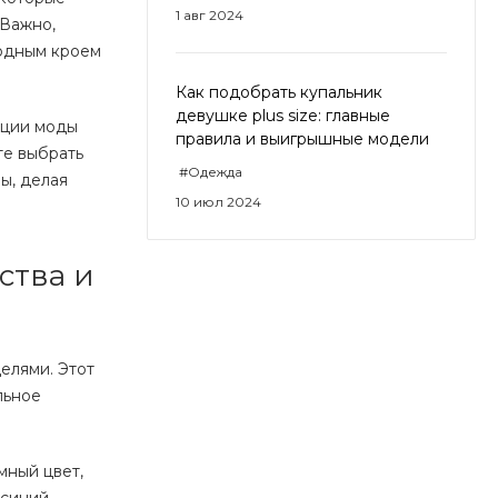
1 авг 2024
 Важно,
бодным кроем
Как подобрать купальник
девушке plus size: главные
нции моды
правила и выигрышные модели
те выбрать
#Одежда
ы, делая
10 июл 2024
ства и
елями. Этот
льное
мный цвет,