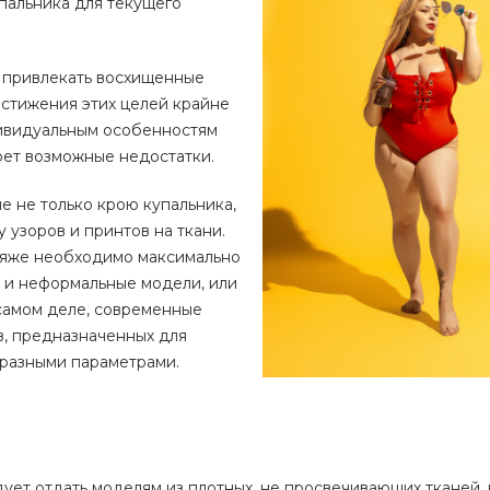
пальника для текущего
22:00
8 (800) 20
, привлекать восхищенные
г. Красногор
остижения этих целей крайне
Школьная, д
дивидуальным особенностям
Пн-Пт 09:00 
Сб-Вс Выход
оет возможные недостатки.
 не только крою купальника,
у узоров и принтов на ткани.
пляже необходимо максимально
 и неформальные модели, или
 самом деле, современные
, предназначенных для
разными параметрами.
ует отдать моделям из плотных, не просвечивающих тканей,