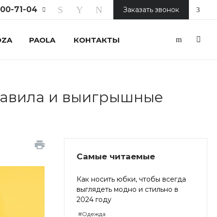
200-71-04
Заказать звонок
OZA
PAOLA
КОНТАКТЫ
3-41-00
Ореховый
3,
MD |
дной
ж), ТРЦ
правила и выигрышные
ский"
0:00 -
5-65-00
Самые читаемые
к, М.о,
 ул.
А,
Как носить юбки, чтобы всегда
MD |
дной
выглядеть модно и стильно в
ж), ТЦ
2024 году
рай"
0:00 -
#Одежда