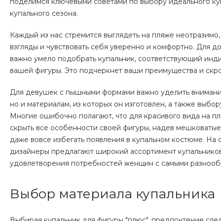
поделимся ключевыми советами по выбору идеального ку
купального сезона.
Каждый из нас стремится выглядеть на пляже неотразимо
взгляды и чувствовать себя уверенно и комфортно. Для д
важно умело подобрать купальник, соответствующий ин
вашей фигуры. Это подчеркнет ваши преимущества и скр
Для девушек с пышными формами важно уделить внимание
но и материалам, из которых он изготовлен, а также выбор
Многие ошибочно полагают, что для красивого вида на 
скрыть все особенности своей фигуры, надев мешковатые
даже вовсе избегать появления в купальном костюме. На
дизайнеры предлагают широкий ассортимент купальников
удовлетворения потребностей женщин с самыми разнооб
Выбор материала купальника
Выбирая купальник для фигуры "плюс", предпочтение след