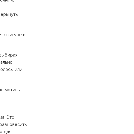
синий,
черкнуть
 к фигуре в
 выбирая
уально
полосы или
ие мотивы
и
ма. Это
уравновесить
о для