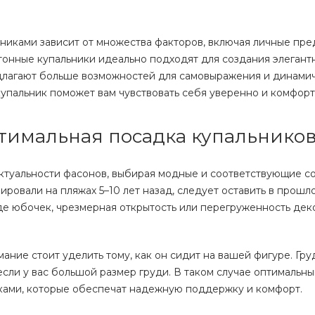
никами зависит от множества факторов, включая личные пре
онные купальники идеально подходят для создания элегант
едлагают больше возможностей для самовыражения и динами
упальник поможет вам чувствовать себя уверенно и комфорт
тимальная посадка купальнико
ктуальности фасонов, выбирая модные и соответствующие 
овали на пляжах 5–10 лет назад, следует оставить в прошл
де юбочек, чрезмерная открытость или перегруженность де
ание стоит уделить тому, как он сидит на вашей фигуре. Гр
если у вас большой размер груди. В таком случае оптимальн
ками, которые обеспечат надежную поддержку и комфорт.