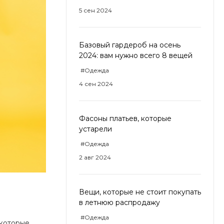
5 сен 2024
0-71-04
ск, Улица
Базовый гардероб на осень
ом 93к2
2024: вам нужно всего 8 вещей
- 18:00
ной
#Одежда
4 сен 2024
Фасоны платьев, которые
устарели
#Одежда
2 авг 2024
Вещи, которые не стоит покупать
в летнюю распродажу
#Одежда
 которые