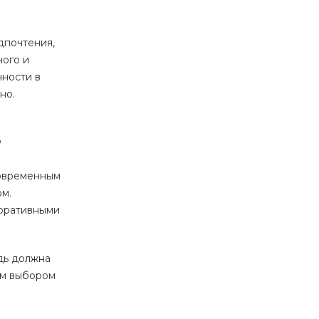
дпочтения,
ного и
чности в
но.
в
современным
ом.
коративными
удь должна
ым выбором