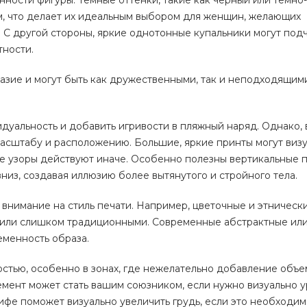
ности фигуры. Темные оттенки, такие как черный или темно-
м, что делает их идеальным выбором для женщин, желающих
 С другой стороны, яркие однотонные купальники могут под
тности.
зие и могут быть как дружественными, так и неподходящими
дуальность и добавить игривости в пляжный наряд. Однако,
масштабу и расположению. Большие, яркие принты могут виз
ые узоры действуют иначе. Особенно полезны вертикальные 
низ, создавая иллюзию более вытянутого и стройного тела.
 внимание на стиль печати. Например, цветочные и этническ
и или слишком традиционными. Современные абстрактные ил
еменность образа.
стью, особенно в зонах, где нежелательно добавление объе
элемент может стать вашим союзником, если нужно визуально 
ифе поможет визуально увеличить грудь, если это необходим