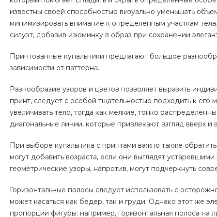
который помогает сгладить и скрыть определенные особен
известны своей способностью визуально уменьшать объе
минимизировать внимание к определенным участкам тела.
силуэт, добавив изюминку в образ при сохранении элеган
Принтованные купальники предлагают большое разнообра
зависимости от паттерна.
Разнообразие узоров и цветов позволяет выразить индиви
принт, следует с особой тщательностью подходить к его 
увеличивать тело, тогда как мелкие, тонко распределенн
диагональные линии, которые привлекают взгляд вверх и в
При выборе купальника с принтами важно также обратить
могут добавить возраста, если они выглядят устаревшим
геометрические узоры, напротив, могут подчеркнуть совр
Горизонтальные полосы следует использовать с осторожно
может касаться как бедер, так и груди. Однако этот же 
пропорции фигуры: например, горизонтальная полоса на л