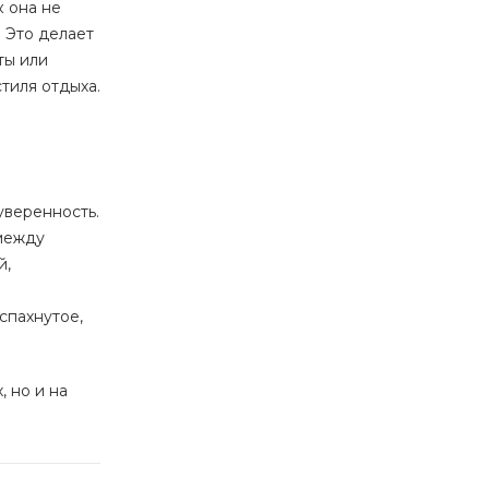
к она не
. Это делает
ты или
тиля отдыха.
уверенность.
 между
й,
спахнутое,
 но и на