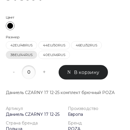
Цвет
Размер
42EU/48RUS
44EU/50RUS
46EU/52RUS
38EU/44RUS
40EU/46RUS
-
+
В корзину
Даниель CZARNY 17 12-25 комплект брючный POZA
Артикул
Производство
Даниель CZARNY 17 12-25
Европа
Страна бренда
Бренд
Польша
POZA