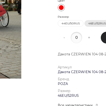
Цвет
22:00
8 (800) 20
Размер
г. Красногор
Школьная, д
44EU/50RUS
46EU/52RUS
Пн-Пт 09:00 
Сб-Вс Выход
-
+
Дакота CZERWIEN 104 08-2
Артикул
Дакота CZERWIEN 104 08-
Бренд
POZA
Размер
46EU/52RUS
Все характеристики