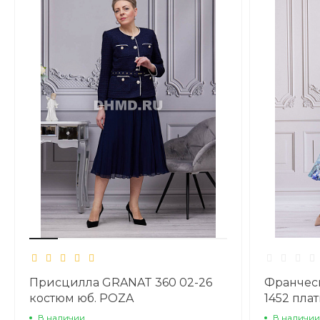
Присцилла GRANAT 360 02-26
Франчес
костюм юб. POZA
1452 пла
В наличии
В наличии