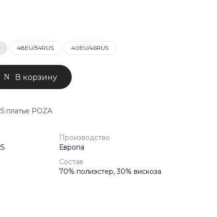
0-71-04
ск, Улица
ом 93к2
48EU/54RUS
40EU/46RUS
- 18:00
ной
В корзину
5 платье POZA
Производство
25
Европа
Состав
70% полиэстер, 30% вискоза