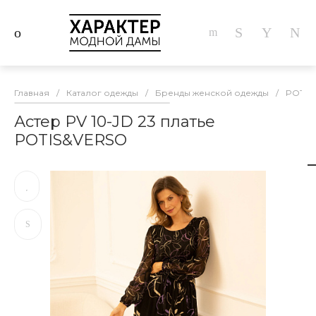
Главная
/
Каталог одежды
/
Бренды женской одежды
/
POTIS
Астер PV 10-JD 23 платье
POTIS&VERSO