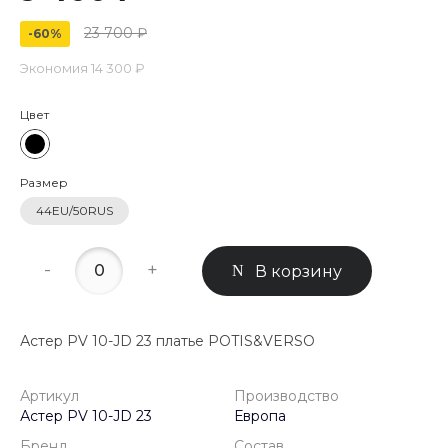
23 700 ₽
-60%
Экономия
14 300 ₽
Цвет
Размер
44EU/50RUS
-
+
В корзину
Астер PV 10-JD 23 платье POTIS&VERSO
Артикул
Производство
Астер PV 10-JD 23
Европа
Бренд
Состав