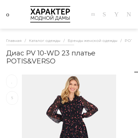
Главная
/
Каталог одежды
/
Бренды женской одежды
/
POTIS
Диас PV 10-WD 23 платье
POTIS&VERSO