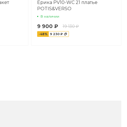
акет
Ерика PV10-WC 21 платье
POTIS&VERSO
В наличии
9 900 ₽
19 130 ₽
-48%
9 230 ₽