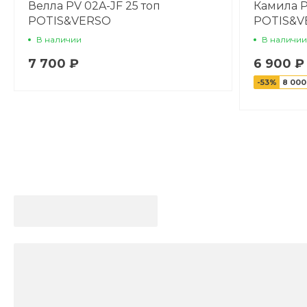
Велла PV 02A-JF 25 топ
Камила P
POTIS&VERSO
POTIS&V
В наличии
В наличии
7 700 ₽
6 900 ₽
-53%
8 000