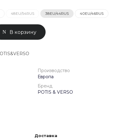
48EU/54RUS
38EU/44RUS
40EU/46RUS
0-71-04
ск, Улица
ом 93к2
В корзину
- 18:00
ной
 POTIS&VERSO
Производство
Европа
Бренд
POTIS & VERSO
Доставка