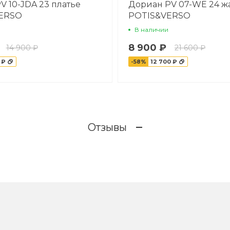
V 10-JDA 23 платье
Дориан PV 07-WE 24 ж
ERSO
POTIS&VERSO
В наличии
8 900 ₽
14 900 ₽
21 600 ₽
 ₽
-58%
12 700 ₽
Отзывы