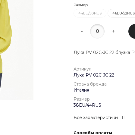
22:00
Размер
44EU/50RUS
46EU/52RUS
8 (800) 20
г. Красногор
Школьная, д
-
+
Пн-Пт 09:00 
Сб-Вс Выход
Лука PV 02C-JC 22 блузка
Артикул
Лука PV 02C-JC 22
Страна бренда
Италия
Размер
38EU/44RUS
Все характеристики
Способы оплаты