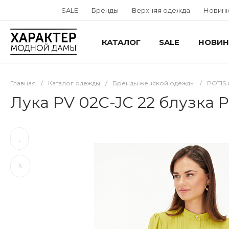
SALE
Бренды
Верхняя одежда
Новин
КАТАЛОГ
SALE
НОВИН
Главная
/
Каталог одежды
/
Бренды женской одежды
/
POTIS
Лука PV 02C-JC 22 блузка