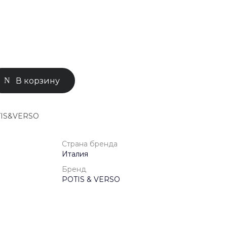
0-71-04
ск, Улица
ом 93к2
- 18:00
ной
В корзину
TIS&VERSO
Страна бренда
Италия
Бренд
POTIS & VERSO