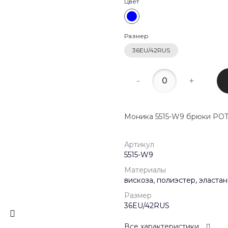
Цвет
22:00
8 (800) 20
Размер
г. Красногор
Школьная, д
36EU/42RUS
Пн-Пт 09:00 
Сб-Вс Выход
-
+
Моника 5515-W9 брюки PO
Артикул
5515-W9
Материалы
вискоза, полиэстер, эластан
Размер
36EU/42RUS
Все характеристики