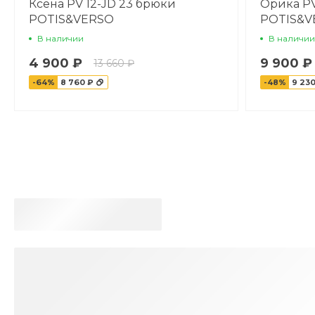
Ксена PV 12-JD 23 брюки
Орика PV
POTIS&VERSO
POTIS&V
В наличии
В наличии
4 900 ₽
9 900 ₽
13 660 ₽
-64%
8 760 ₽
-48%
9 230