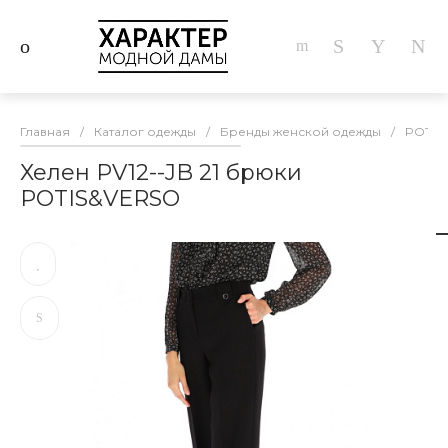
Главная
/
Каталог одежды
/
Бренды женской одежды
/
POTIS
Хелен PV12--JB 21 брюки
POTIS&VERSO