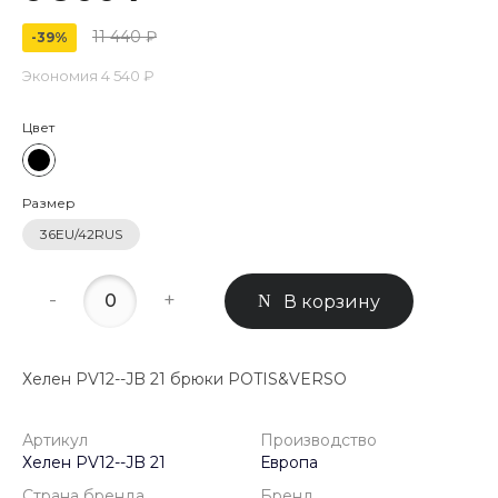
11 440 ₽
-39%
Экономия
4 540 ₽
Цвет
Размер
36EU/42RUS
-
+
В корзину
Хелен PV12--JB 21 брюки POTIS&VERSO
Артикул
Производство
Хелен PV12--JB 21
Европа
Страна бренда
Бренд