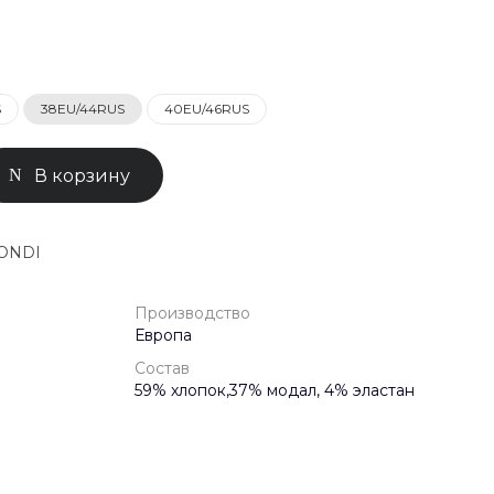
0-71-04
ск, Улица
ом 93к2
S
38EU/44RUS
40EU/46RUS
- 18:00
ной
В корзину
MONDI
Производство
Европа
Состав
59% хлопок,37% модал, 4% эластан