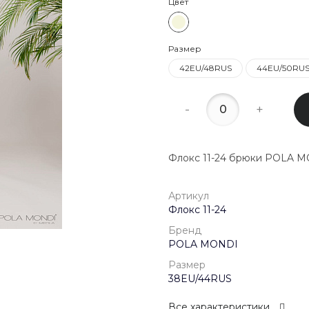
Цвет
22:00
8 (800) 20
Размер
г. Красногор
Школьная, д
42EU/48RUS
44EU/50RU
Пн-Пт 09:00 
Сб-Вс Выход
-
+
Флокс 11-24 брюки POLA 
Артикул
Флокс 11-24
Бренд
POLA MONDI
Размер
38EU/44RUS
Все характеристики