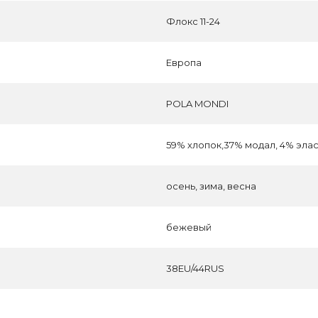
Флокс 11-24
Европа
POLA MONDI
59% хлопок,37% модал, 4% эла
осень, зима, весна
бежевый
38EU/44RUS