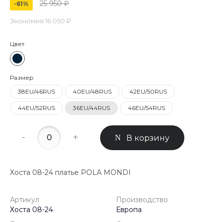
25 950 ₽
-61%
Экономия
16 050 ₽
Цвет
Размер
38EU/46RUS
40EU/48RUS
42EU/50RUS
44EU/52RUS
36EU/44RUS
46EU/54RUS
-
+
В корзину
Хоста 08-24 платье POLA MONDI
Артикул
Производство
Хоста 08-24
Европа