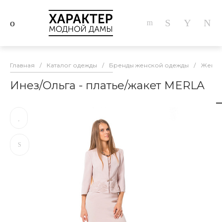
Главная
/
Каталог одежды
/
Бренды женской одежды
/
Женска
Инез/Ольга - платье/жакет MERLA