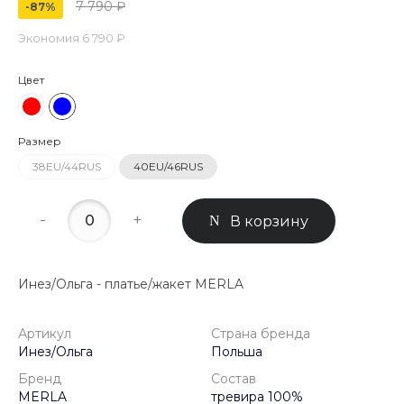
7 790 ₽
-87%
Экономия
6 790 ₽
Цвет
Размер
38EU/44RUS
40EU/46RUS
-
+
В корзину
Инез/Ольга - платье/жакет MERLA
Артикул
Страна бренда
Инез/Ольга
Польша
Бренд
Состав
MERLA
тревира 100%