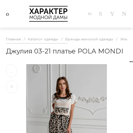
Главная
/
Каталог одежды
/
Бренды женской одежды
/
Женска
Джулия 03-21 платье POLA MONDI