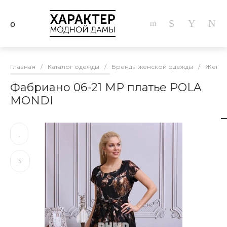
Главная
/
Каталог одежды
/
Бренды женской одежды
/
Женска
Фабриано 06-21 МР платье POLA
MONDI