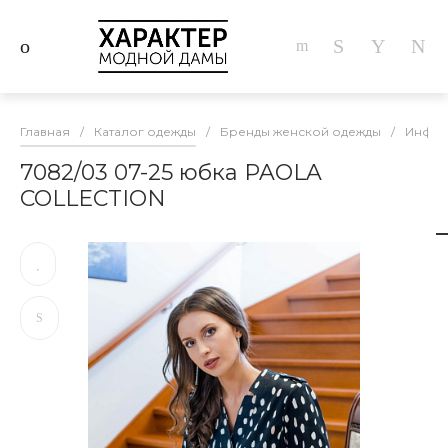
Главная
/
Каталог одежды
/
Бренды женской одежды
/
Инфор
7082/03 07-25 юбка PAOLA
COLLECTION