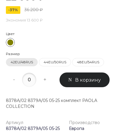
36 200 ₽
-37%
Экономия
13 600 ₽
Цвет
Размер
42EU/48RUS
44EU/50RUS
48EU/54RUS
-
+
В корзину
8378А/02 8379А/05 05-25 комплект PAOLA
COLLECTION
Артикул
Производство
8378А/02 8379А/05 05-25
Европа