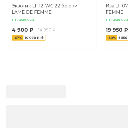
Экзотик LF 12-WC 22 брюки
Иза LF 0
LAME DE FEMME
FEMME
В наличии
В наличии
4 900 ₽
19 950 ₽
14 990 ₽
-67%
10 090 ₽
-30%
8 550