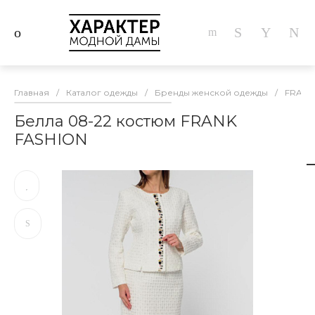
Главная
/
Каталог одежды
/
Бренды женской одежды
/
FRANK
Белла 08-22 костюм FRANK
FASHION