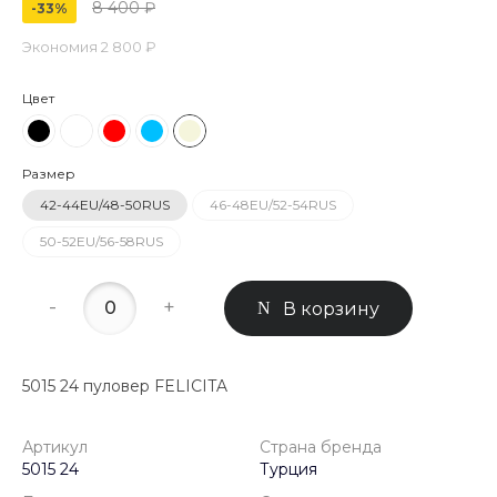
8 400 ₽
-33%
Экономия
2 800 ₽
Цвет
Размер
42-44EU/48-50RUS
46-48EU/52-54RUS
50-52EU/56-58RUS
-
+
В корзину
5015 24 пуловер FELICITA
Артикул
Страна бренда
5015 24
Турция