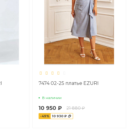
I
7474 02-25 платье EZURI
В наличии
10 950 ₽
21 880 ₽
-49%
10 930 ₽