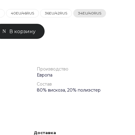
40EU/46RUS
36EU/42RUS
34EU/40RUS
0-71-04
ск, Улица
ом 93к2
В корзину
- 18:00
ной
Производство
Европа
Состав
80% вискоза, 20% полиэстер
Доставка