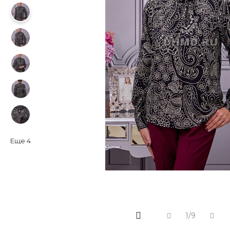
Еще
4
1/9