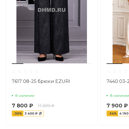
7617 08-25 брюки EZURI
7440 03-
В наличии
В наличии
7 800 ₽
7 900 ₽
11 200 ₽
-30%
3 400 ₽
-34%
4 190