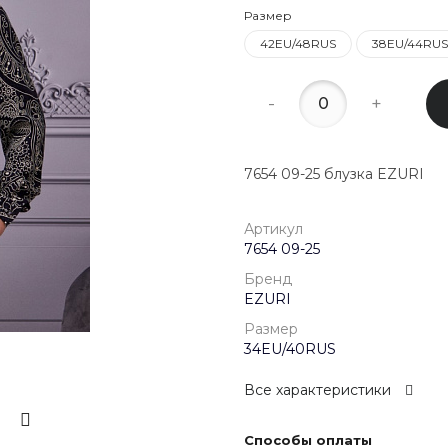
22:00
Размер
42EU/48RUS
38EU/44RUS
8 (800) 20
г. Красногор
Школьная, д
-
+
Пн-Пт 09:00 
Сб-Вс Выход
7654 09-25 блузка EZURI
Артикул
7654 09-25
Бренд
EZURI
Размер
34EU/40RUS
Все характеристики
Способы оплаты