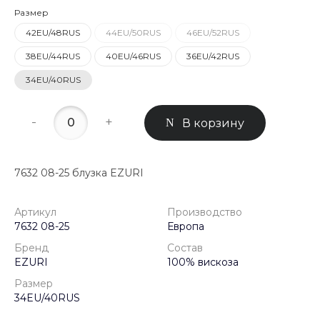
Размер
42EU/48RUS
44EU/50RUS
46EU/52RUS
38EU/44RUS
40EU/46RUS
36EU/42RUS
34EU/40RUS
-
+
В корзину
7632 08-25 блузка EZURI
Артикул
Производство
7632 08-25
Европа
Бренд
Состав
EZURI
100% вискоза
Размер
34EU/40RUS