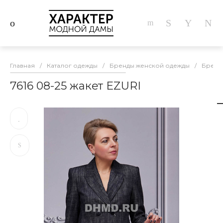
Главная
/
Каталог одежды
/
Бренды женской одежды
/
Бренд
7616 08-25 жакет EZURI