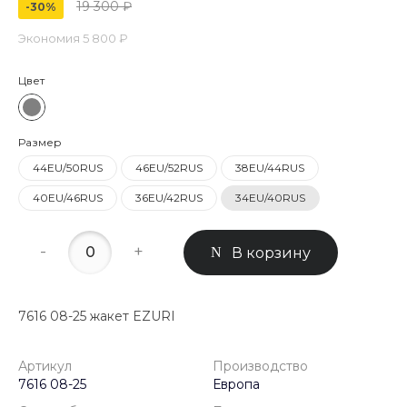
19 300 ₽
-30%
Экономия
5 800 ₽
Цвет
Размер
44EU/50RUS
46EU/52RUS
38EU/44RUS
40EU/46RUS
36EU/42RUS
34EU/40RUS
-
+
В корзину
7616 08-25 жакет EZURI
Артикул
Производство
7616 08-25
Европа