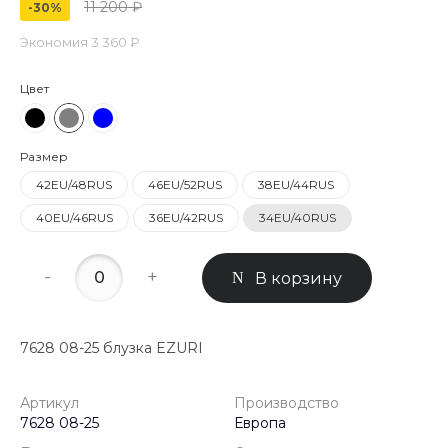
11 200 ₽
-30%
Экономия
3 360 ₽
Цвет
Размер
42EU/48RUS
46EU/52RUS
38EU/44RUS
40EU/46RUS
36EU/42RUS
34EU/40RUS
-
+
В корзину
7628 08-25 блузка EZURI
Артикул
Производство
7628 08-25
Европа