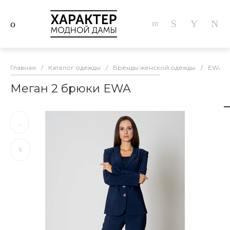
Главная
/
Каталог одежды
/
Бренды женской одежды
/
EWA
Меган 2 брюки EWA