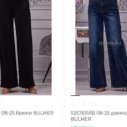
9 08-25 брюки BULMER
5257631/65 08-25 джин
BULMER
В наличии