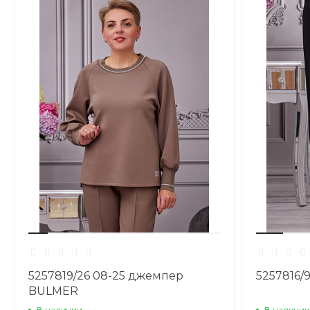
5257819/26 08-25 джемпер
5257816/
BULMER
В наличии
В наличии