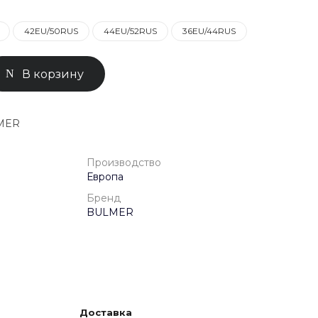
42EU/50RUS
44EU/52RUS
36EU/44RUS
0-71-04
ск, Улица
ом 93к2
В корзину
- 18:00
ной
LMER
Производство
Европа
Бренд
BULMER
Доставка