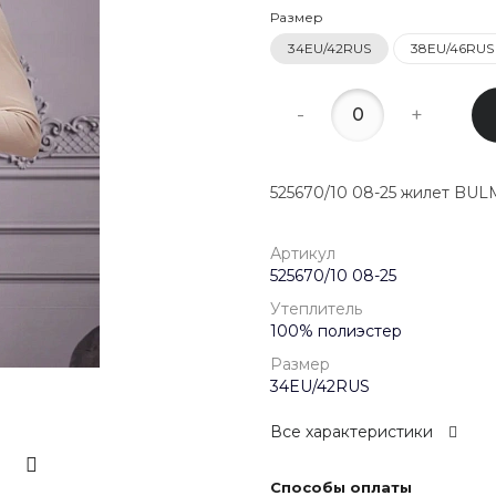
22:00
Размер
34EU/42RUS
38EU/46RUS
8 (800) 20
г. Красногор
Школьная, д
-
+
Пн-Пт 09:00 
Сб-Вс Выход
525670/10 08-25 жилет BU
Артикул
525670/10 08-25
Утеплитель
100% полиэстер
Размер
34EU/42RUS
Все характеристики
Способы оплаты