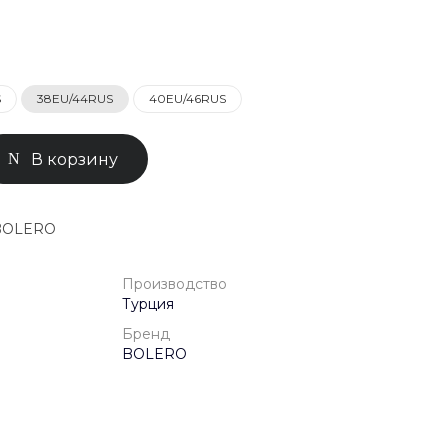
0-71-04
ск, Улица
ом 93к2
S
38EU/44RUS
40EU/46RUS
- 18:00
ной
В корзину
 BOLERO
Производство
Турция
Бренд
BOLERO