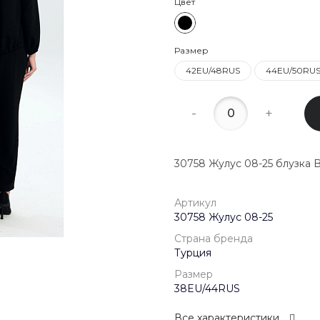
Цвет
22:00
8 (800) 20
Размер
г. Красногор
Школьная, д
42EU/48RUS
44EU/50RU
Пн-Пт 09:00 
Сб-Вс Выход
-
+
30758 Жулус 08-25 блузка
Артикул
30758 Жулус 08-25
Страна бренда
Турция
Размер
38EU/44RUS
Все характеристики