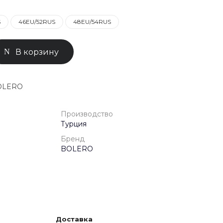
S
46EU/52RUS
48EU/54RUS
0-71-04
ск, Улица
ом 93к2
В корзину
- 18:00
ной
BOLERO
Производство
Турция
Бренд
BOLERO
Доставка