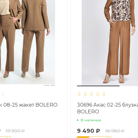
к 08-25 жакет BOLERO
30696 Акас 02-25 блузк
BOLERO
В наличии
₽
9 490 ₽
19 900 ₽
18 980 ₽