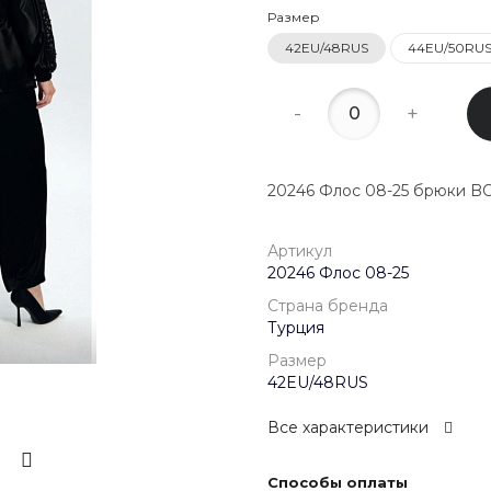
22:00
Размер
42EU/48RUS
44EU/50RU
8 (800) 20
г. Красногор
Школьная, д
-
+
Пн-Пт 09:00 
Сб-Вс Выход
20246 Флос 08-25 брюки 
Артикул
20246 Флос 08-25
Страна бренда
Турция
Размер
42EU/48RUS
Все характеристики
Способы оплаты