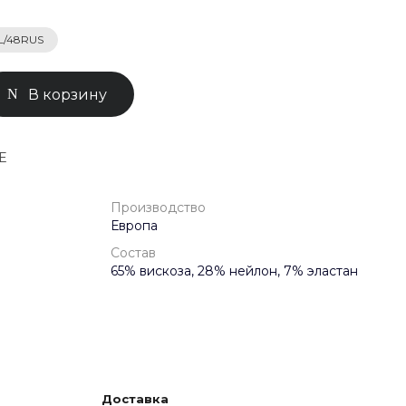
L/48RUS
0-71-04
ск, Улица
ом 93к2
В корзину
- 18:00
ной
E
Производство
Европа
Состав
65% вискоза, 28% нейлон, 7% эластан
Доставка