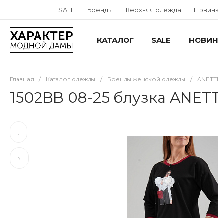
SALE
Бренды
Верхняя одежда
Новин
КАТАЛОГ
SALE
НОВИН
Главная
/
Каталог одежды
/
Бренды женской одежды
/
ANETT
1502BB 08-25 блузка ANET