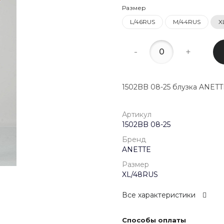
22:00
Размер
L/46RUS
M/44RUS
X
8 (800) 20
г. Красногор
Школьная, д
-
+
Пн-Пт 09:00 
Сб-Вс Выход
1502BB 08-25 блузка ANETT
Артикул
1502BB 08-25
Бренд
ANETTE
Размер
XL/48RUS
Все характеристики
Способы оплаты